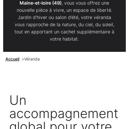
Maine-et-loire (49)
, vous vous offrez une
nouvelle pièce à vivre, un espace de liberté.
Jardin d’hiver ou salon d’été, votre véranda
vous rapproche de la nature, du ciel, du soleil,
tout en apportant un cachet supplémentaire à
votre habitat.
Accueil
>
Véranda
Un
accompagnement
global pour votre